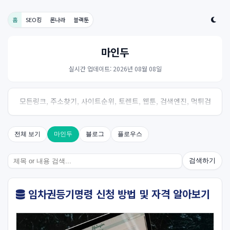
홈
SEO킹
론나라
블랙툰
마인두
실시간 업데이트: 2026년 08월 08일
모든링크, 주소찾기, 사이트순위, 토렌트, 웹툰, 검색엔진, 먹튀검
증, 스포츠, 드라마, 커뮤니티 링크사이트! 여기여
전체 보기
마인두
블로그
플로우스
검색하기
임차권등기명령 신청 방법 및 자격 알아보기