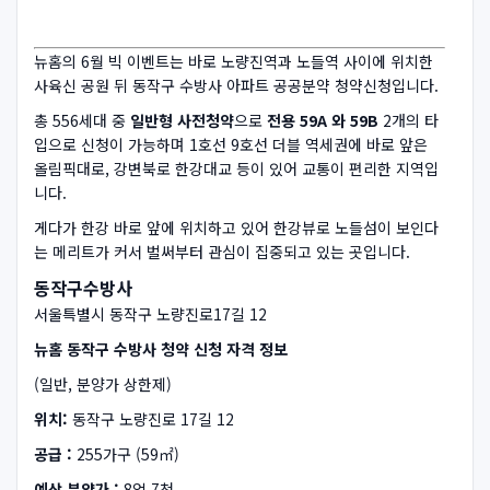
뉴홈의 6월 빅 이벤트는 바로 노량진역과 노들역 사이에 위치한
사육신 공원 뒤 동작구 수방사 아파트 공공분약 청약신청입니다.
총 556세대 중
일반형 사전청약
으로
전용 59A 와 59B
2개의 타
입으로 신청이 가능하며 1호선 9호선 더블 역세권에 바로 앞은
올림픽대로, 강변북로 한강대교 등이 있어 교통이 편리한 지역입
니다.
게다가 한강 바로 앞에 위치하고 있어 한강뷰로 노들섬이 보인다
는 메리트가 커서 벌써부터 관심이 집중되고 있는 곳입니다.
동작구수방사
서울특별시 동작구 노량진로17길 12
뉴홈 동작구 수방사 청약 신청 자격 정보
(일반, 분양가 상한제)
위치:
동작구 노량진로 17길 12
공급 :
255가구 (59㎡)
예상 분양가 :
8억 7천