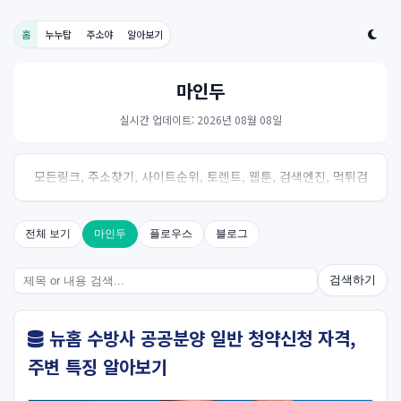
홈
누누탑
주소야
알아보기
마인두
실시간 업데이트: 2026년 08월 08일
모든링크, 주소찾기, 사이트순위, 토렌트, 웹툰, 검색엔진, 먹튀검
증, 스포츠, 드라마, 커뮤니티 링크사이트! 여기여
전체 보기
마인두
플로우스
블로그
검색하기
뉴홈 수방사 공공분양 일반 청약신청 자격,
주변 특징 알아보기