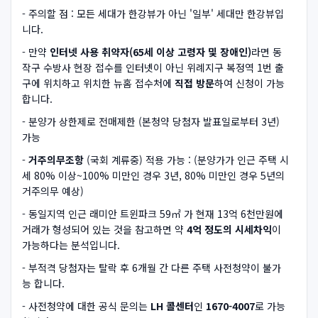
- 주의할 점 : 모든 세대가 한강뷰가 아닌 '일부' 세대만 한강뷰입
니다.
- 만약
인터넷 사용 취약자(65세 이상 고령자 및 장애인)
라면 동
작구 수방사 현장 접수를 인터넷이 아닌 위례지구 복정역 1번 출
구에 위치하고 위치한 뉴홈 접수처에
직접 방문
하여 신청이 가능
합니다.
- 분양가 상한제로 전매제한 (본청약 당첨자 발표일로부터 3년)
가능
-
거주의무조항
(국회 계류중) 적용 가능 : (분양가가 인근 주택 시
세 80% 이상~100% 미만인 경우 3년, 80% 미만인 경우 5년의
거주의무 예상)
- 동일지역 인근 래미안 트윈파크 59㎡ 가 현재 13억 6천만원에
거래가 형성되어 있는 것을 참고하면 약
4억 정도의 시세차익
이
가능하다는 분석입니다.
- 부적격 당첨자는 탈락 후 6개월 간 다른 주택 사전청약이 불가
능 합니다.
- 사전청약에 대한 공식 문의는
LH 콜센터
인
1670-4007
로 가능