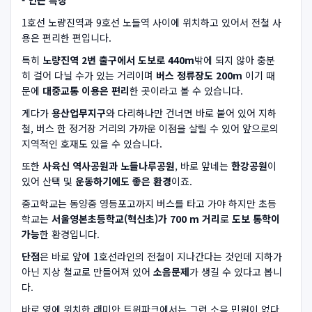
1호선 노량진역과 9호선 노들역 사이에 위치하고 있어서 전철 사
용은 편리한 편입니다.
특히
노량진역 2번 출구에서 도보로 440m
밖에 되지 않아 충분
히 걸어 다닐 수가 있는 거리이며
버스 정류장도 200m
이기 때
문에
대중교통 이용은 편리
한 곳이라고 볼 수 있습니다.
게다가
용산업무지구
와 다리하나만 건너면 바로 붙어 있어 지하
철, 버스 한 정거장 거리의 가까운 이점을 살릴 수 있어 앞으로의
지역적인 호재도 있을 수 있습니다.
또한
사육신 역사공원과 노들나루공원
, 바로 앞네는
한강공원
이
있어 산택 및
운동하기에도 좋은 환경
이죠.
중고학교는 동양중 영등포고까지 버스를 타고 가야 하지만 초등
학교는
서울영본초등학교(혁신초)가 700 m 거리
로
도보 통학이
가능
한 환경입니다.
단점
은 바로 앞에 1호선라인의 전철이 지나간다는 것인데 지하가
아닌 지상 철교로 만들어져 있어
소음문제
가 생길 수 있다고 봅니
다.
바로 옆에 위치한 래미안 트윈파크에서는 그런 소음 민원이 없다