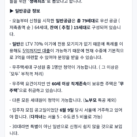
들을 위한
'생애최초'
로 뽑았다고 합니다.
▶ 일반공급 정보
- 오늘부터 신청을 시작한
일반공급
은
총 79세대
로 우선 공급 (
저축총액 순 ) 64세대,
잔여 ( 추첨 ) 15세대
로 구성되어 있습니
다.
- 일반
은 LTV 70% 이기에 전용 모기지가 없기 때문에 특례를 이
용해도
5억까지만 대출
이 가능하기 때문에 현재 수중에 기본적으
로 3억을 마련할 수 있어야 분양을 받을 수 있습니다.
- 무주택세대 구성원 중 1명만 청약이 가능합니다. ( 그 이상은
'모두' 부적격 처리)
- 무주택 요건이지만 만
60세 이상 직계존속
이 보유한 주택은
'무
주택'
으로 취급하고 있습니다.
- 다른 모든 세대원이 청약이 가능합니다. (
노부모
특공 제외)
- 입주자 모집 공고일이었단
6월 9일
당시 서울에 거주하고 있어
야 합니다. (
다자녀
는 서울 5 : 수도권 5 비율로 가능)
- 30대라면 특별이 아닌 일반으로 신청시 쉽지 않을 것으로 보입
니다.