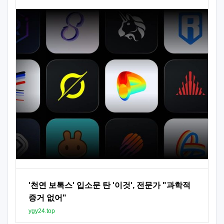
'천연 보톡스' 입소문 탄 '이것', 전문가 "과학적
증거 없어"
ygy24.top