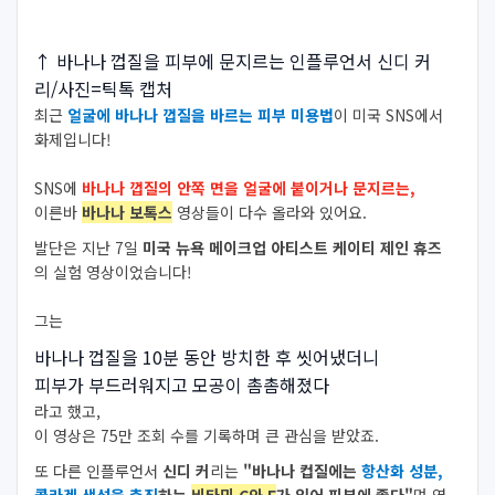
↑ 바나나 껍질을 피부에 문지르는 인플루언서 신디 커
리/사진=틱톡 캡처
최근
얼굴에 바나나 껍질을 바르는 피부 미용법
이
미국 SNS에서
화제입니다!
SNS에
바나나 껍질의 안쪽 면을 얼굴에 붙이거나 문지르는,
이른바
바나나 보톡스
영상들이 다수 올라와 있어요.
발단은 지난 7일
미국 뉴욕 메이크업 아티스트 케이티 제인 휴즈
의 실험 영상이었습니다!
그는
바나나 껍질을 10분 동안 방치한 후 씻어냈더니
피부가 부드러워지고 모공이 촘촘해졌다
라고 했고,
이 영상은 75만 조회 수를 기록하며 큰 관심을 받았죠.
또 다른 인플루언서
신디 커
리는
"바나나 컵질에는
항산화 성분,
콜라겐 생성을 촉진
하는
비타민 C와 E
가 있어 피부에 좋다"
며 영