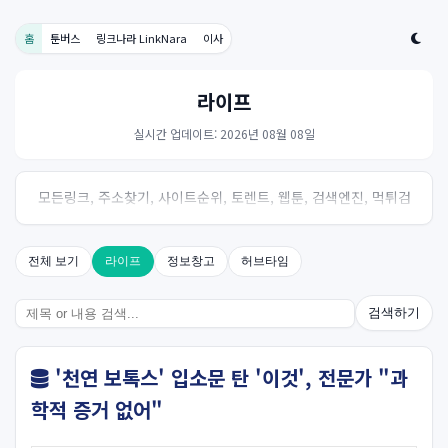
홈
툰버스
링크나라 LinkNara
이사
라이프
실시간 업데이트: 2026년 08월 08일
모든링크, 주소찾기, 사이트순위, 토렌트, 웹툰, 검색엔진, 먹튀검
증, 스포츠, 드라마, 커뮤니티 링크사이트! 여기여
전체 보기
라이프
정보창고
허브타임
검색하기
'천연 보톡스' 입소문 탄 '이것', 전문가 "과
학적 증거 없어"