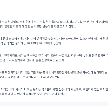
는 보통 이빨로 크게 문제가 생기는 일은 드물다고 합니다. 하지만 치아 위생 관리가 안되어
에 발견만 빠르게 해 알맞는 치료만 받는다면 사실 크게 걱정할...
나 굳이 외출해서 돌아다니다가 음식점을 찾는게 아니라 스마트폰만 있으면 언제 어디서든 맛
식을 먹기를 좋아하는 10대부터 30~40대에 상당히 ...
충치 한두개라도 생겨보신 분들은 잘 아시지 않을까 싶은데요. 다른 신체 부위도 물론 조금만
일도 자주 발생하게 됩니다. 물론 신경치료든 뭐든 해...
치아도 마찬가지입니다. 임신 기간에는 충치나 치주염같은 구강문제 발생 가능성이 높아진다는 
에도 영향을 미칠 수 있습니다. 그래서 평상시보다 ...
 시작합니다. 서서히 나오는 유치는 약 3살이 되면 전부 나게 되는데요, 개인차가 있긴 하지만
을 이에 묶고 아이가 방심하는 순간 갑자기 이마를 쳐...